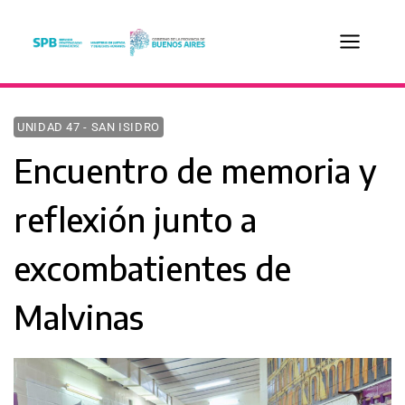
Saltar
al
contenido
UNIDAD 47 - SAN ISIDRO
Encuentro de memoria y
reflexión junto a
excombatientes de
Malvinas